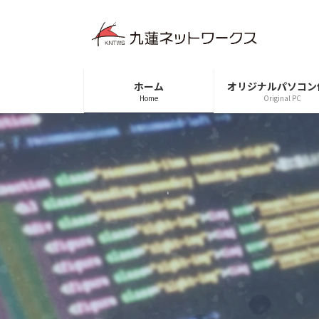
コ
ナ
ン
ビ
テ
ゲ
ン
ー
ツ
シ
ホーム
オリジナルパソコン
へ
ョ
Home
Original PC
ス
ン
キ
に
ッ
移
プ
動