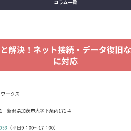
コラム一覧
ごと解決！ネット接続・データ復旧な
に対応
トワークス
361 新潟県加茂市大字下条丙171-4
053
（平日9：00～17：00）