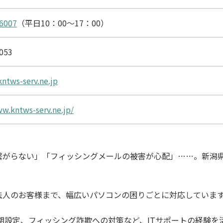
6007
（平日10：00～17：00）
053
ntws-serv.ne.jp
ww.kntws-serv.ne.jp/
繋がらない」「フィッシングメールの被害が心配」……。新潟
法人のお客様まで、幅広いパソコンの困りごとに対応していま
期設定、フィッシング詐欺への対策など、ITサポートの経験を